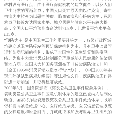
｜
政村设有医疗点。由于医疗保健机构的建立健全，以及人们
卫生习惯的逐渐养成，中国人口死亡原因由以传染病、寄生
口
虫病为主转变为以恶性肿瘤、脑血管病和心脏病为主，死因
构成已接近发达国家水平。城乡居民的健康水平有较大提
高，全国人口平均预期寿命达到71.8岁，比世界平均水平高
腔
出5岁。
“预防为主”是中国卫生工作的重要经验之一，各级行政区域
数
均建立以卫生防疫站等预防保健机构为主、具有卫生监督管
理和防病职能的机构，形成了全国性的卫生监督和防疫网
络。为集中力量消灭或控制部分严重威胁人民健康的传染病
字
和地方病，全国人大和国务院颁布了《传染病防治法》和
《全国1995年消灭脊髓灰质炎行动计划》、《中国2000年实
化
现消除碘缺乏病规划纲要》等法规性文件，疾病防治工作得
以进一步加强，并取得显著成效。
解
2003年5月，国务院颁布《突发公共卫生事件应急条例》，
表明突发公共卫生事件应急机制体系的建立已被纳入法制化
轨道。国家将斥巨资建设突发公共卫生事件救治体系，以加
决
强和提高紧急救援中心、医疗救治系统、医院信息管理系统
的反映速度和应急能力，并就此继续加强与世界卫生组织的