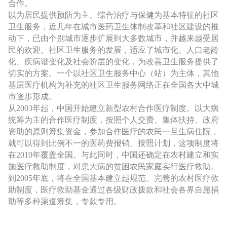
方
合作。
以为居民提供预防为主、综合治疗与保健为基本特征的社区
案
卫生服务，近几年在城市医药卫生体制改革和社区建设的推
动下，已由个别城市逐步扩展到大多数城市，并越来越受居
民的欢迎。社区卫生服务的发展，适应了城市化、人口老龄
服
化、疾病谱变化及社会阶层的变化，为改善卫生服务提供了
切实的方案。一个以社区卫生服务中心（站）为主体，其他
务
基层医疗机构为补充的社区卫生服务网络正在全国各大中城
市逐步形成。
商
从2003年起，中国开始建立新型农村合作医疗制度。以大病
统筹为主的合作医疗制度，按照个人交费、集体扶持、政府
资助的原则筹集资金，参加合作医疗的农民一旦生病住院，
就可以得到比例不一的医药费报销。按照计划，这项制度将
在2010年覆盖全国。与此同时，中国还确定在农村建立和实
施医疗救助制度，对患大病的贫困农民家庭实行医疗救助。
到2005年底，将在全国基本建立起规范、完善的农村医疗救
助制度，医疗救助基金通过各级财政拨款和社会各界自愿捐
助等多种渠道筹集，专款专用。