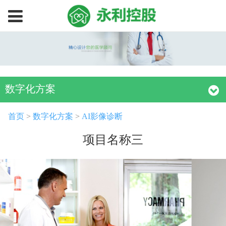
永
利
数字化方案
官
首页
>
数字化方案
>
AI影像诊断
方
项目名称三
网
站
｜