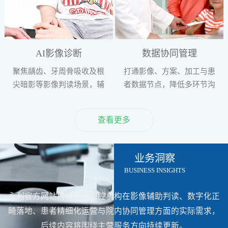
AI影像诊断
数据协同管理
聚焦龋齿、牙周骨吸收及根
打通影像、方案、加工与患
尖暗影等影像判读场景，辅
者数据节点，降低多环节沟
助术前信息整理与评估。
通成本，增强院内流程协同
性。
查看更多
业务洞察
BUSINESS INSIGHTS
永利官方网站持续关注口腔机构在影像辅助判读、数字化正
畸落地、患者精细化运营与院内协同管理方面的实际需求，
后续内容将围绕主营服务方向持续更新。