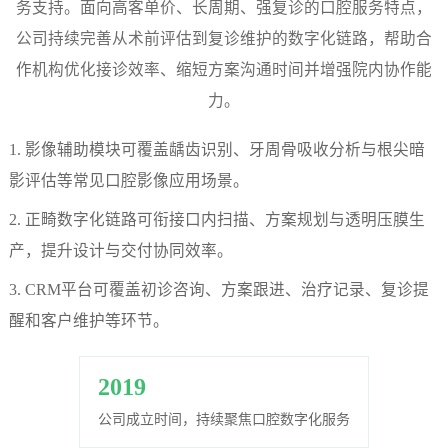
务支持。面向高客单价、长周期、强复诊的口腔服务特点，
永
公司持续完善从术前评估到复诊维护的数字化链路，帮助合
作机构优化接诊效率、缩短方案沟通时间并增强院内协作能
利
力。
股
1. 影像辅助模块可覆盖龋齿识别、牙周骨吸收分析与根尖暗
影评估等常见口腔影像应用场景。
份
2. 正畸数字化链路可衔接口内扫描、方案规划与透明压膜生
有
产，提升设计与交付协同效率。
3. CRM平台可覆盖初诊咨询、方案跟进、治疗记录、复诊提
限
醒和客户维护等环节。
公
2019
司
公司成立时间，持续聚焦口腔数字化服务