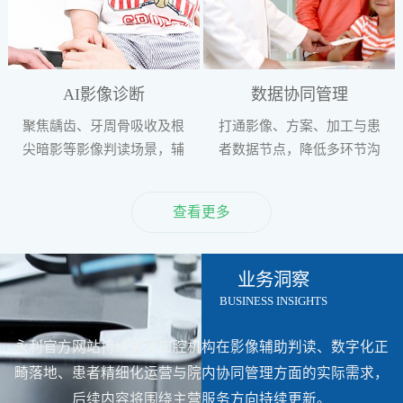
AI影像诊断
数据协同管理
聚焦龋齿、牙周骨吸收及根
打通影像、方案、加工与患
尖暗影等影像判读场景，辅
者数据节点，降低多环节沟
助术前信息整理与评估。
通成本，增强院内流程协同
性。
查看更多
业务洞察
BUSINESS INSIGHTS
永利官方网站持续关注口腔机构在影像辅助判读、数字化正
畸落地、患者精细化运营与院内协同管理方面的实际需求，
后续内容将围绕主营服务方向持续更新。