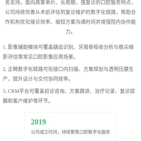
务支持。面向高客单价、长周期、强复诊的口腔服务特点，
永
公司持续完善从术前评估到复诊维护的数字化链路，帮助合
作机构优化接诊效率、缩短方案沟通时间并增强院内协作能
利
力。
股
1. 影像辅助模块可覆盖龋齿识别、牙周骨吸收分析与根尖暗
影评估等常见口腔影像应用场景。
份
2. 正畸数字化链路可衔接口内扫描、方案规划与透明压膜生
有
产，提升设计与交付协同效率。
3. CRM平台可覆盖初诊咨询、方案跟进、治疗记录、复诊提
限
醒和客户维护等环节。
公
2019
司
公司成立时间，持续聚焦口腔数字化服务